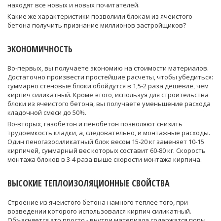
находят все новых и новых почитателей.
Какие же характеристики позволили блокам из ячеистого
бетона получить признание миллионов застройщиков?
ЭКОНОМИЧНОСТЬ
Во-первых, вы получаете экономию на стоимости материалов.
Достаточно произвести простейшие расчеты, чтобы убедиться:
суммарно стеновые блоки обойдутся в 1,5-2 раза дешевле, чем
кирпич силикатный. Кроме этого, используя для строительства
блоки из ячеистого бетона, вы получаете уменьшение расхода
кладочной смеси до 50%.
Во-вторых, газобетон и пенобетон позволяют снизить
трудоемкость кладки, а, следовательно, и монтажные расходы.
Один пеногазосиликатный блок весом 15-20 кг заменяет 10-15
кирпичей, суммарный вес которых составит 60-80 кг. Скорость
монтажа блоков в 3-4 раза выше скорости монтажа кирпича.
ВЫСОКИЕ ТЕПЛОИЗОЛЯЦИОННЫЕ СВОЙСТВА
Строение из ячеистого бетона намного теплее того, при
возведении которого использовался кирпич силикатный.
Объясняется это просто - внутри материала содержатся поры,