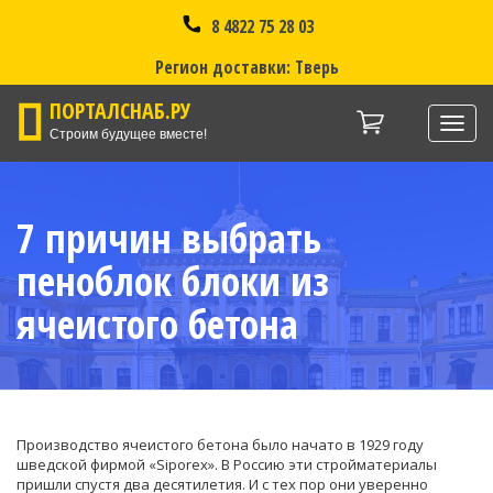
8 4822 75 28 03
Регион доставки: Тверь
ПОРТАЛСНАБ.РУ
Нави
Строим будущее вместе!
7 причин выбрать
пеноблок блоки из
ячеистого бетона
Производство ячеистого бетона было начато в 1929 году
шведской фирмой «Siporex». В Россию эти стройматериалы
пришли спустя два десятилетия. И с тех пор они уверенно