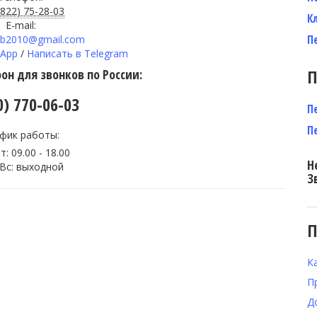
4822) 75-28-03
К
E-mail:
П
ab2010@gmail.com
sApp
/
Написать в Telegram
П
н для звонков по России:
0) 770-06-03
П
П
фик работы:
т: 09.00 - 18.00
Н
 Вс: выходной
З
П
К
П
Д