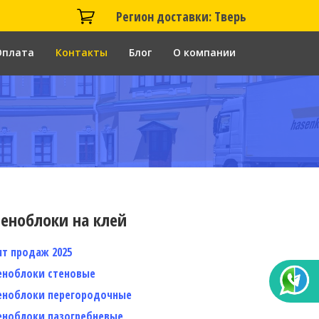
Регион доставки: Тверь
Оплата
Контакты
Блог
О компании
еноблоки на клей
ит продаж 2025
еноблоки стеновые
еноблоки перегородочные
еноблоки пазогребневые