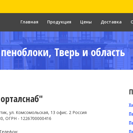
Главная
Продукция
Цены
Доставка
 пеноблоки, Тверь и область
П
Порталснаб"
Х
тик, ул. Комсомольская, 13 офис. 2 Россия
П
0, ОГРН - 1226700000416
П
П
Телефон: