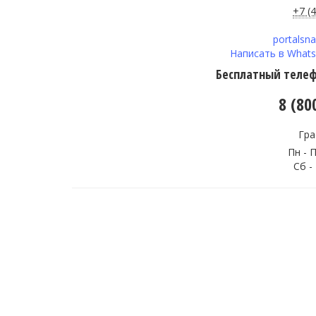
+7 (
portalsn
Написать в What
Бесплатный телефо
8 (80
Гра
Пн - П
Сб -