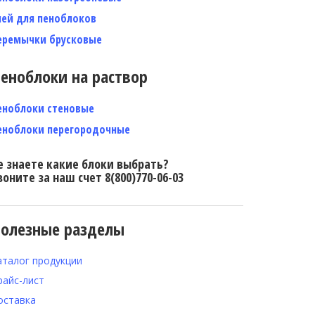
лей для пеноблоков
еремычки брусковые
еноблоки на раствор
еноблоки стеновые
еноблоки перегородочные
е знаете какие блоки выбрать?
воните за наш счет 8(800)770-06-03
олезные разделы
аталог продукции
райс-лист
оставка