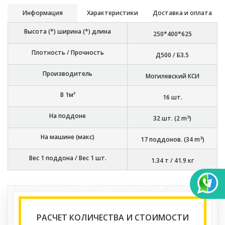
Информация
Характеристики
Доставка и оплата
Высота (*) ширина (*) длина
250*400*625
Плотность / Прочность
Д500 / Б3.5
Производитель
Могилевский КСИ
В 1м³
16
шт.
На поддоне
3
32
шт. (
2
m
)
На машине (макс)
3
17
поддонов. (
34
m
)
Вес 1 поддона / Вес 1 шт.
1.34 т
/
41.9 кг
РАСЧЕТ КОЛИЧЕСТВА И СТОИМОСТИ