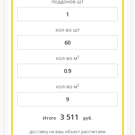
поддонов
шт
кол-во
шт
3
кол-во
м
2
кол-во
м
3 511
Итого
руб.
доставку на ваш объект расcчитаем