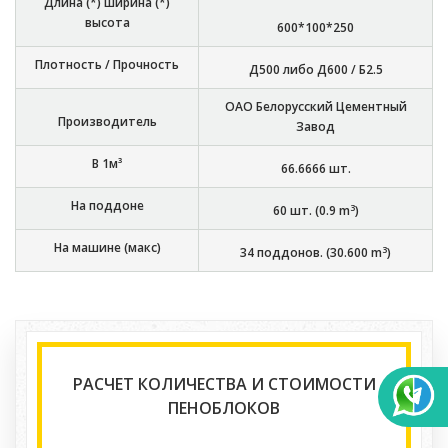
Длина (*) ширина (*)
высота
600*100*250
Плотность / Прочность
Д500 либо Д600 / Б2.5
ОАО Белорусский Цементный
Производитель
Завод
В 1м³
66.6666
шт.
На поддоне
3
60
шт. (
0.9
m
)
На машине (макс)
3
34
поддонов. (
30.600
m
)
РАСЧЕТ КОЛИЧЕСТВА И СТОИМОСТИ
ПЕНОБЛОКОВ