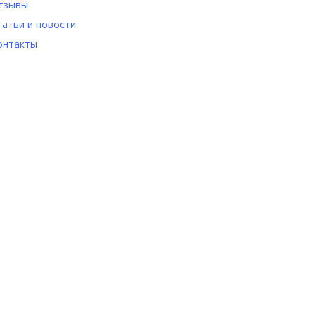
тзывы
татьи и новости
онтакты