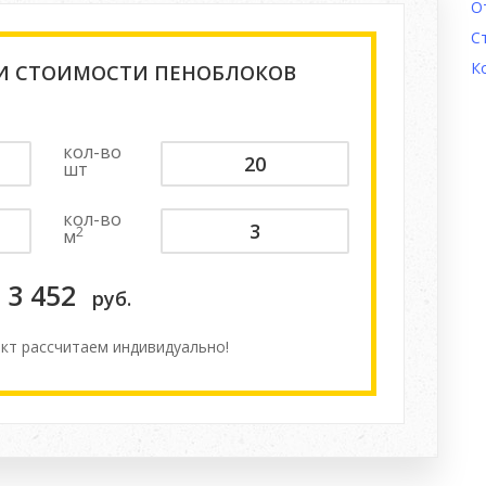
О
С
К
 И СТОИМОСТИ ПЕНОБЛОКОВ
кол-во
шт
кол-во
2
м
3 452
руб.
кт расcчитаем индивидуально!