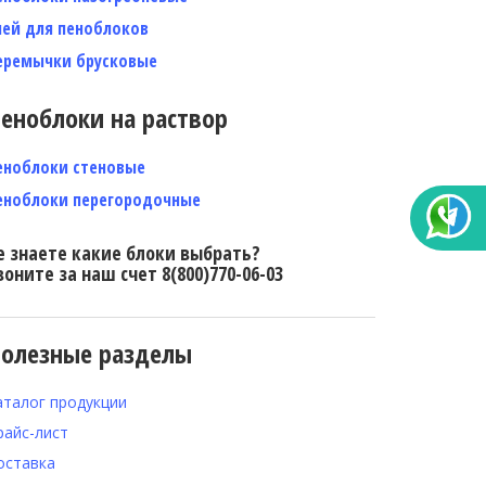
лей для пеноблоков
еремычки брусковые
еноблоки на раствор
еноблоки стеновые
еноблоки перегородочные
е знаете какие блоки выбрать?
воните за наш счет 8(800)770-06-03
олезные разделы
аталог продукции
райс-лист
оставка