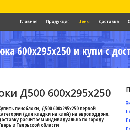
Главная
Продукция
Цены
Доставка
ока 600x295x250 и купи с дос
П
ки Д500 600x295x250
Х
Купить пеноблоки, Д500 600x295x250 первой
П
категории (для кладки на клей) на европоддоне,
доставку расчитаем индивидуально по городу
П
Тверь и Тверьской области
П