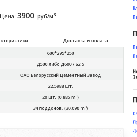
К
3900
3
Цена:
руб/м
П
П
актеристики
Доставка и оплата
П
600*295*250
П
Д500 либо Д600 / Б2.5
Н
ОАО Белорусский Цементный Завод
З
22.5988
шт.
3
20
шт. (
0.885
m
)
П
3
34
поддонов. (
30.090
m
)
К
П
Д