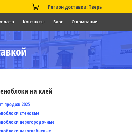
Регион доставки: Тверь
Оплата
Контакты
Блог
О компании
тавкой
еноблоки на клей
ит продаж 2025
еноблоки стеновые
еноблоки перегородочные
еноблоки пазогребневые