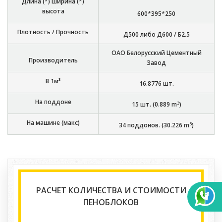
Длина (*) ширина (*)
высота
600*395*250
Плотность / Прочность
Д500 либо Д600 / Б2.5
ОАО Белорусский Цементный
Производитель
Завод
В 1м³
16.8776
шт.
На поддоне
3
15
шт. (
0.889
m
)
На машине (макс)
3
34
поддонов. (
30.226
m
)
РАСЧЕТ КОЛИЧЕСТВА И СТОИМОСТИ
ПЕНОБЛОКОВ