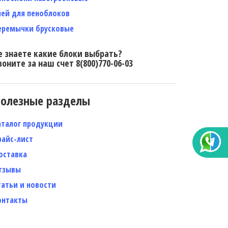
лей для пеноблоков
еремычки брусковые
е знаете какие блоки выбрать?
воните за наш счет 8(800)770-06-03
олезные разделы
аталог продукции
райс-лист
оставка
тзывы
татьи и новости
онтакты