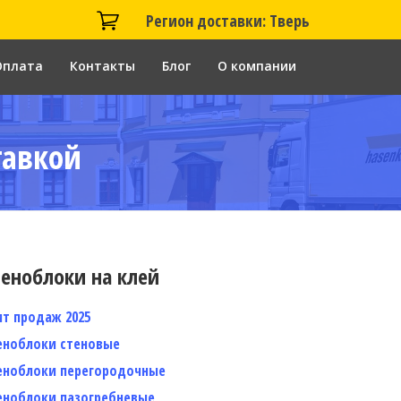
Регион доставки: Тверь
Оплата
Контакты
Блог
О компании
тавкой
еноблоки на клей
ит продаж 2025
еноблоки стеновые
еноблоки перегородочные
еноблоки пазогребневые