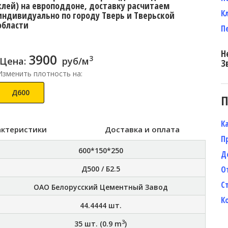
клей) на европоддоне, доставку расчитаем
К
индивидуально по городу Тверь и Тверьской
области
П
Н
3900
3
Цена:
руб/м
З
Изменить плотность на:
Д600
П
К
актеристики
Доставка и оплата
П
600*150*250
Д
Д500 / Б2.5
О
С
ОАО Белорусский Цементный Завод
К
44.4444
шт.
3
35
шт. (
0.9
m
)