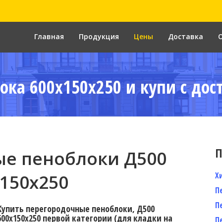
Главная
Продукция
Цены
Доставка
ока 600x150x250 и купи с дос
П
е пеноблоки Д500
Х
150x250
П
П
Купить перегородочные пеноблоки, Д500
600x150x250 первой категории (для кладки на
П