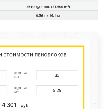
3
35
поддонов. (
31.500
m
)
0.56 т
/
16.1 кг
 И СТОИМОСТИ ПЕНОБЛОКОВ
кол-во
шт
кол-во
2
м
4 301
руб.