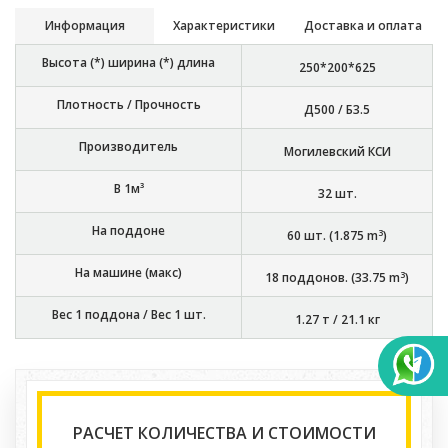
Информация
Характеристики
Доставка и оплата
Высота (*) ширина (*) длина
250*200*625
Плотность / Прочность
Д500 / Б3.5
Производитель
Могилевский КСИ
В 1м³
32
шт.
На поддоне
3
60
шт. (
1.875
m
)
На машине (макс)
3
18
поддонов. (
33.75
m
)
Вес 1 поддона / Вес 1 шт.
1.27 т
/
21.1 кг
РАСЧЕТ КОЛИЧЕСТВА И СТОИМОСТИ