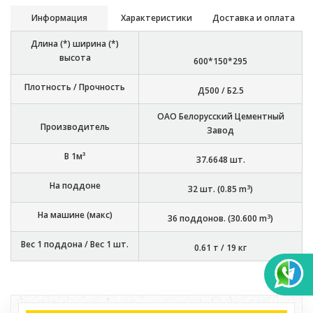
Информация
Характеристики
Доставка и оплата
Длина (*) ширина (*)
высота
600*150*295
Плотность / Прочность
Д500 / Б2.5
ОАО Белорусский Цементный
Производитель
Завод
В 1м³
37.6648
шт.
На поддоне
3
32
шт. (
0.85
m
)
На машине (макс)
3
36
поддонов. (
30.600
m
)
Вес 1 поддона / Вес 1 шт.
0.61 т
/
19 кг