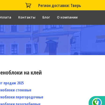
Регион доставки: Тверь
Оплата
Контакты
Блог
О компании
еноблоки на клей
ит продаж 2025
еноблоки стеновые
еноблоки перегородочные
еноблоки пазогребневые