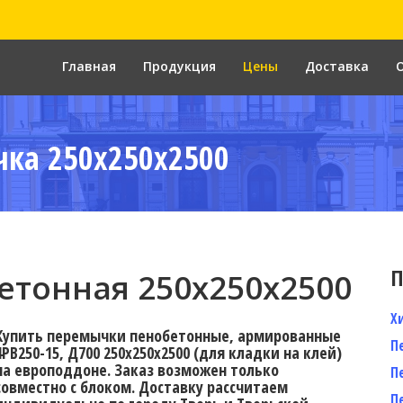
Главная
Продукция
Цены
Доставка
ка 250x250x2500
П
тонная 250x250x2500
Х
Купить перемычки пенобетонные, армированные
П
4PB250-15, Д700 250х250х2500 (для кладки на клей)
на европоддоне. Заказ возможен только
П
совместно с блоком. Доставку расcчитаем
П