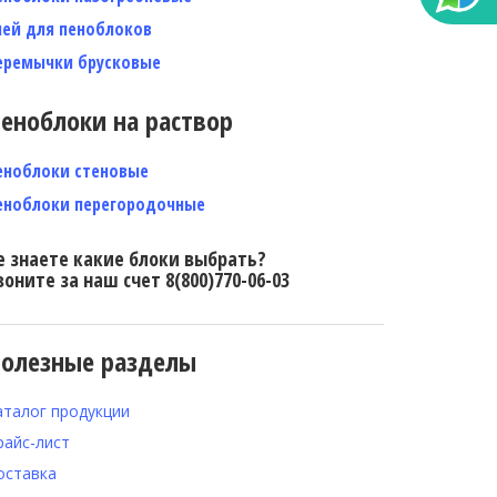
лей для пеноблоков
еремычки брусковые
еноблоки на раствор
еноблоки стеновые
еноблоки перегородочные
е знаете какие блоки выбрать?
воните за наш счет 8(800)770-06-03
олезные разделы
аталог продукции
райс-лист
оставка