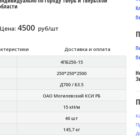
индивидуально по городу Тверь и Тверьской
области
К
П
4500
Цена:
руб/шт
П
П
актеристики
Доставка и оплата
П
4ПБ250-15
Н
250*250*2500
З
Д700 / Б3.5
ОАО Могилевский КСИ РБ
П
15 кН/м
К
40 шт
П
145,7 кг
Д